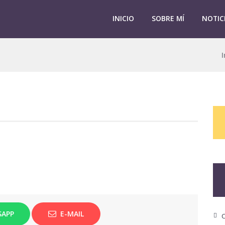
INICIO
SOBRE MÍ
NOTIC
I
SAPP
E-MAIL
C