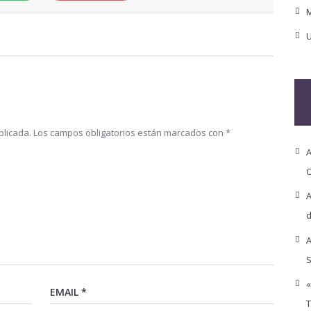
M
U
blicada.
Los campos obligatorios están marcados con
*
A
O
A
d
A
S
«
T